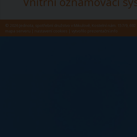
Vnitřní oznamovací s
© 2026 Jednota, spotřební družstvo v Mikulově, Kostelní nám. 157/9, 692 
mapa serveru
|
nastavení cookies
| vytvořilo
prezentační.info