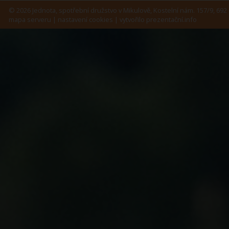
© 2026 Jednota, spotřební družstvo v Mikulově, Kostelní nám. 157/9, 692 
mapa serveru
|
nastavení cookies
| vytvořilo
prezentační.info