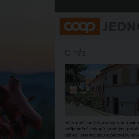
O nás
má kromě malých prodejen potravin n
zpříjemnění nákupů prodejny průbě
vzhled, interiéry jsou vybavovány no