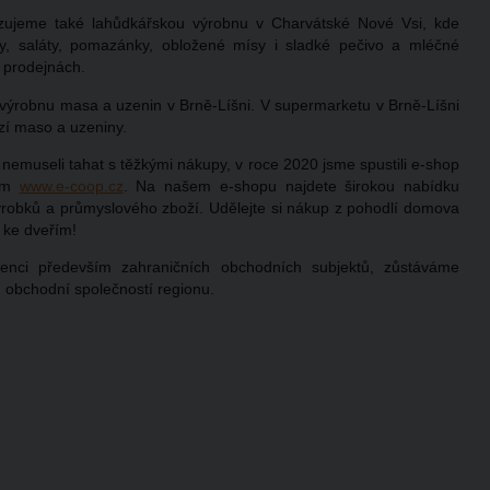
zujeme také lahůdkářskou výrobnu v Charvátské Nové Vsi, kde
ky, saláty, pomazánky, obložené mísy i sladké pečivo a mléčné
h prodejnách.
výrobnu masa a uzenin v Brně-Líšni. V supermarketu v Brně-Líšni
zí maso a uzeniny.
e nemuseli tahat s těžkými nákupy, v roce 2020 jsme spustili e-shop
žím
www.e-coop.cz
. Na našem e-shopu najdete širokou nabídku
 výrobků a průmyslového zboží. Udělejte si nákup z pohodlí domova
 ke dveřím
!
enci především zahraničních obchodních subjektů, zůstáváme
 obchodní společností regionu.