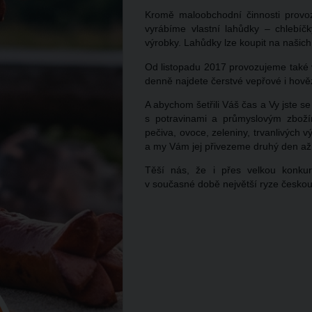
Kromě maloobchodní činnosti provo
vyrábíme vlastní lahůdky – chlebíč
výrobky. Lahůdky lze koupit na našic
Od listopadu 2017 provozujeme také 
denně najdete čerstvé vepřové i hově
A abychom šetřili Váš čas a Vy jste s
s potravinami a průmyslovým zbo
pečiva, ovoce, zeleniny, trvanlivých
a my Vám jej přivezeme druhý den až
Těší nás, že i přes velkou konkur
v současné době největší ryze českou