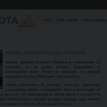
TO
Úvod
Naše nabídka
Naše prodejny
Jednota, spotřební družstvo v Mikulově
Jednota, spotřební družstvo v Mikulově je maloobchodní síť
zaměřující se na prodej potravin, drogistického a
průmyslového zboží. Prodej je realizován ve vlastních
prodejnách na území Břeclavska a Brna-venkova.
Celkem provozujeme 86 prodejen, které jsou zásobovány
z logistického skladu v Hustopečích. Naše maloobchodní síť
a vesnicích i 17 supermarketů ve větších obcích a městech. Pro
žně modernizujeme, exteriéry prodejen získávají nový moderní
vým výstavním zařízením dle současných trendů.