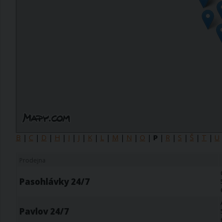
B
|
C
|
D
|
H
|
I
|
J
|
K
|
L
|
M
|
N
|
O
|
P
|
R
|
S
|
Š
|
T
|
U
Prodejna
Pasohlávky 24/7
Pavlov 24/7