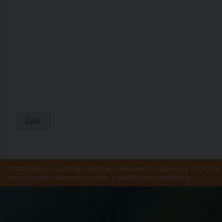
Zpět
© 2026 Jednota, spotřební družstvo v Mikulově, Kostelní nám. 157/9, 692 
mapa serveru
|
nastavení cookies
| vytvořilo
prezentační.info