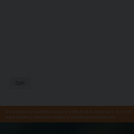
Zpět
© 2026 Jednota, spotřební družstvo v Mikulově, Kostelní nám. 157/9, 692 
mapa serveru
|
nastavení cookies
| vytvořilo
prezentační.info