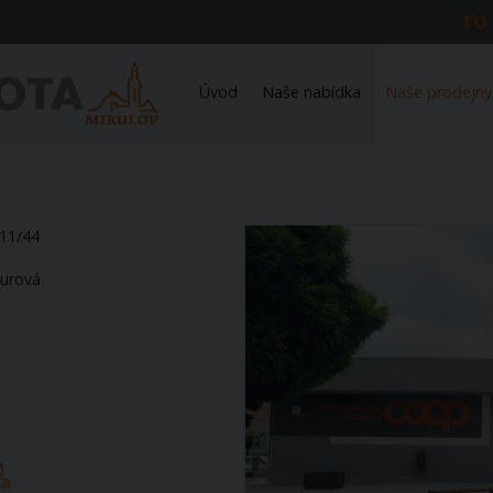
TO
Úvod
Naše nabídka
Naše prodejny
611/44
urová