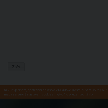
Zpět
© 2026 Jednota, spotřební družstvo v Mikulově, Kostelní nám. 157/9, 692 
mapa serveru
|
nastavení cookies
| vytvořilo
prezentační.info