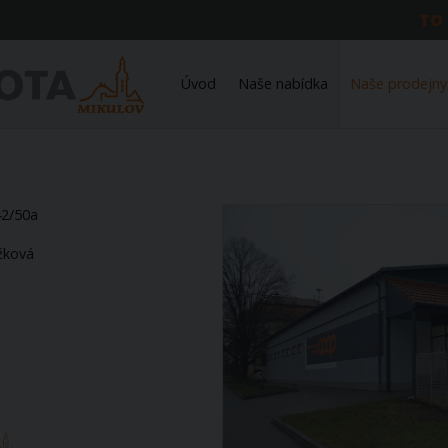
TO
Úvod
Naše nabídka
Naše prodejny
42/50a
žková