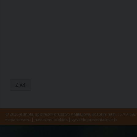
Zpět
© 2026 Jednota, spotřební družstvo v Mikulově, Kostelní nám. 157/9, 692 
mapa serveru
|
nastavení cookies
| vytvořilo
prezentační.info