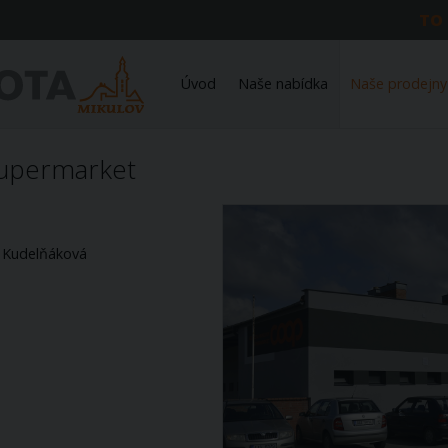
TO
Úvod
Naše nabídka
Naše prodejny
supermarket
 Kudelňáková