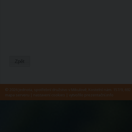
Zpět
© 2026 Jednota, spotřební družstvo v Mikulově, Kostelní nám. 157/9, 692 
mapa serveru
|
nastavení cookies
| vytvořilo
prezentační.info