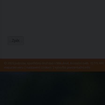
Zpět
© 2026 Jednota, spotřební družstvo v Mikulově, Kostelní nám. 157/9, 692 
mapa serveru
|
nastavení cookies
| vytvořilo
prezentační.info