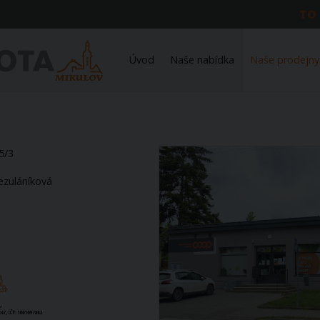
TO
Úvod
Naše nabídka
Naše prodejny
5/3
ezuláníková