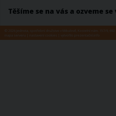
Těšíme se na vás a ozveme se
© 2026 Jednota, spotřební družstvo v Mikulově, Kostelní nám. 157/9, 692 
mapa serveru
|
nastavení cookies
| vytvořilo
prezentační.info