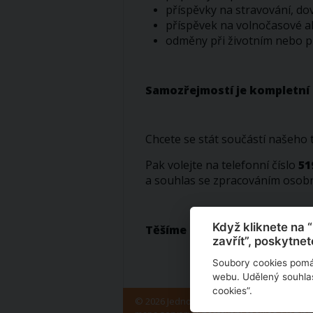
příspěvky na stravování, dov
příspěvek na volnočasové ak
odměny při životním nebo p
Samozřejmostí je kompletní 
Chcete se stát součástí našeho
Pak volejte na telefonní číslo
51
a souhlas se zpracováním osobn
Když kliknete na 
Těšíme se na vás a ozveme s
zavřít”, poskytnet
Soubory cookies pomáh
webu. Udělený souhlas
cookies”.
© 2026 Jednota, spotřební družstvo v Mikulo