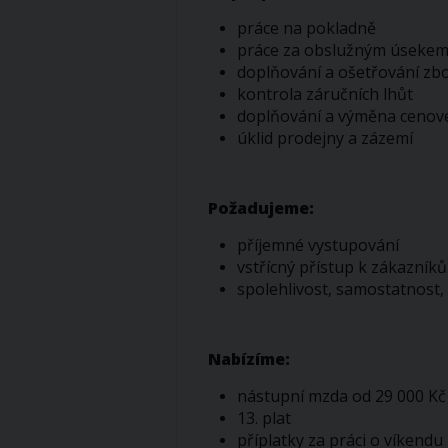
práce na pokladně
práce za obslužným úseke
doplňování a ošetřování zbo
kontrola záručních lhůt
doplňování a výměna cenov
úklid prodejny a zázemí
Požadujeme:
příjemné vystupování
vstřícný přístup k zákazník
spolehlivost, samostatnost
Nabízíme:
nástupní mzda od 29 000 Kč
13. plat
příplatky za práci o víkend