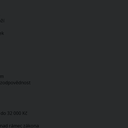
m
ží
ek
ům
, zodpovědnost
 do 32 000 Kč
u nad rámec zákona