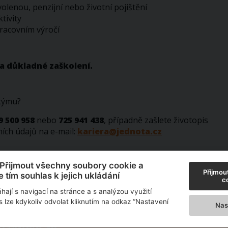
olenou, penzijní nebo životní pojištění
tivity
racovním výročí
a důkladné zaškolení.
 týmu?
9 500 958
nebo
725 941 438
, případně zašlete životopis
ích údajů na e-mail:
kariera@jednota.cz
“Přijmout všechny soubory cookie a
e vám!
Přijmou
e tím souhlas k jejich ukládání
co
ají s navigací na stránce a s analýzou využití
 lze kdykoliv odvolat kliknutím na odkaz “Nastavení
Nas
vě, Kostelní nám. 157/9, 692 01 Mikulov, Doručovací číslo: 692 43