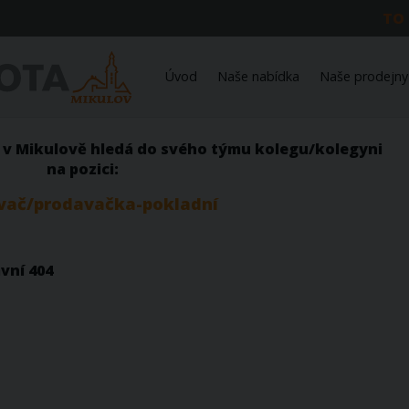
TO
Úvod
Naše nabídka
Naše prodejny
o v Mikulově hledá do svého týmu kolegu/kolegyni
na pozici:
vač/prodavačka-pokladní
avní 404