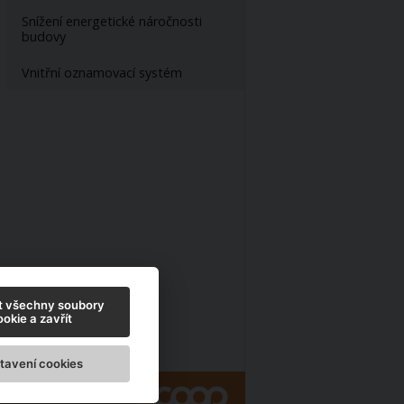
Snížení energetické náročnosti
budovy
Vnitřní oznamovací systém
t všechny soubory
okie a zavřít
tavení cookies