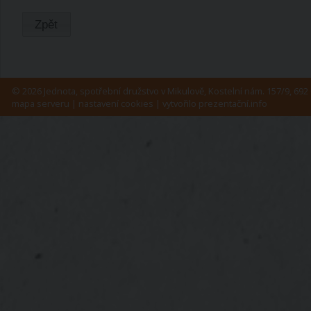
Zpět
© 2026 Jednota, spotřební družstvo v Mikulově, Kostelní nám. 157/9, 692 
mapa serveru
|
nastavení cookies
| vytvořilo
prezentační.info