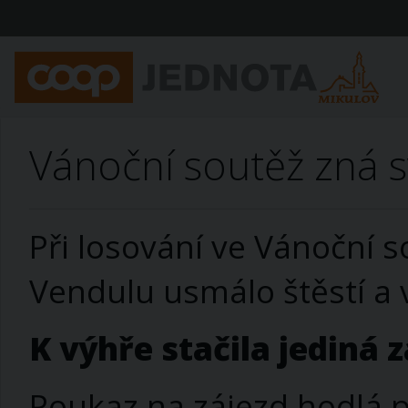
Vánoční soutěž zná 
Při losování ve Vánoční s
Vendulu usmálo štěstí a 
K výhře stačila jediná 
Poukaz na zájezd hodlá p