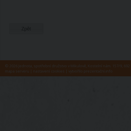
Zpět
© 2026 Jednota, spotřební družstvo v Mikulově, Kostelní nám. 157/9, 692 
mapa serveru
|
nastavení cookies
| vytvořilo
prezentační.info