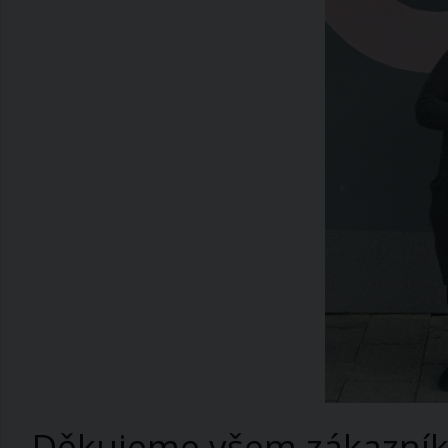
Děkujeme všem zákazníkům