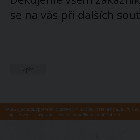
se na vás při dalších sout
Zpět
© 2026 Jednota, spotřební družstvo v Mikulově, Kostelní nám. 157/9, 692 
mapa serveru
|
nastavení cookies
| vytvořilo
prezentační.info